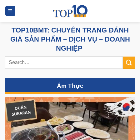
Skip
to
content
TOP10BMT: CHUYÊN TRANG ĐÁNH
GIÁ SẢN PHẨM – DỊCH VỤ – DOANH
NGHIỆP
Ẩm Thực