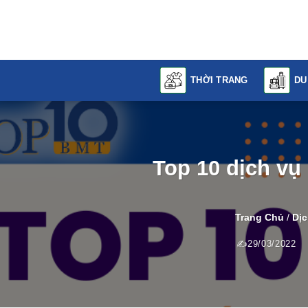
Skip
to
content
THỜI TRANG
DU
Top 10 dịch vụ
Trang Chủ
/
Dịc
29/03/2022
T