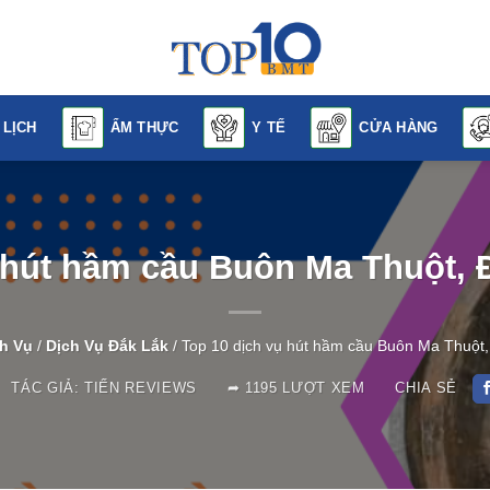
 LỊCH
ẨM THỰC
Y TẾ
CỬA HÀNG
 hút hầm cầu Buôn Ma Thuột, Đ
h Vụ
/
Dịch Vụ Đắk Lắk
/
Top 10 dịch vụ hút hầm cầu Buôn Ma Thuột, 
ÁC GIẢ:
TIẾN REVIEWS
1195 LƯỢT XEM
CHIA SẺ