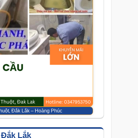
huột, Đắk Lắk – Hoàng Phúc
 Đắk Lắk