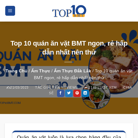
Skip
to
content
Top 10 quán ăn vặt BMT ngon, rẻ hấp
dẫn nhất nên thử
Trang Chủ
/
Ẩm Thực
/
Ẩm Thực Đắk Lắk
/
Top 10 quán ăn vặt
BMT ngon, rẻ hấp dẫn nhất nên thử
21/03/2023
TÁC GIẢ:
TIẾN REVIEWS
2149 LƯỢT XEM
CHIA
SẺ
Quán ăn vặt luôn là lựa chọn hàng đầu của