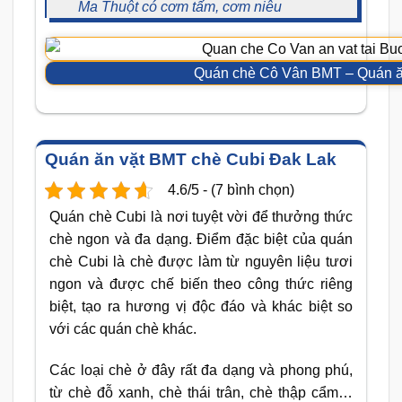
Ma Thuột có cơm tấm, cơm niêu
Quán chè Cô Vân BMT – Quán ă
Quán ăn vặt BMT chè Cubi Đak Lak
4.6/5 - (7 bình chọn)
Quán chè Cubi là nơi tuyệt vời để thưởng thức
chè ngon và đa dạng. Điểm đặc biệt của quán
chè Cubi là chè được làm từ nguyên liệu tươi
ngon và được chế biến theo công thức riêng
biệt, tạo ra hương vị độc đáo và khác biệt so
với các quán chè khác.
Các loại chè ở đây rất đa dạng và phong phú,
từ chè đỗ xanh, chè thái trân, chè thập cẩm…