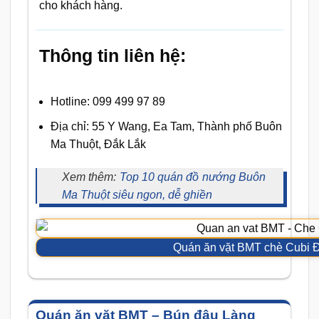
cho khách hàng.
Thông tin liên hệ:
Hotline: 099 499 97 89
Địa chỉ: 55 Y Wang, Ea Tam, Thành phố Buôn
Ma Thuột, Đắk Lắk
Xem thêm:
Top 10 quán đồ nướng Buôn
Ma Thuột siêu ngon, dễ ghiền
Quán ăn vặt BMT chè Cubi 
Quán ăn vặt BMT – Bún đậu Làng