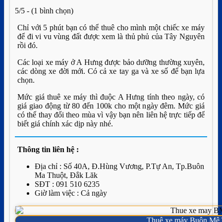
5/5 - (1 bình chọn)
Chỉ với 5 phút bạn có thể thuê cho mình một chiếc xe máy
để đi vi vu vùng đất được xem là thủ phủ của Tây Nguyên
rồi đó.
Các loại xe máy ở A Hưng được bảo dưỡng thường xuyên,
các dòng xe đời mới. Có cả xe tay ga và xe số để bạn lựa
chọn.
Mức giá thuê xe máy thì đuộc A Hưng tính theo ngày, có
giá giao động từ 80 đến 100k cho một ngày đêm. Mức giá
có thể thay đổi theo mùa vì vậy bạn nên liên hệ trực tiếp để
biết giá chính xác dịp này nhé.
Thông tin liên hệ :
Địa chỉ : Số 40A, Đ.Hùng Vương, P.Tự An, Tp.Buôn
Ma Thuột, Đắk Lăk
SĐT : 091 510 6235
Giờ làm việc : Cả ngày
Thuê xe máy Buôn Mê 