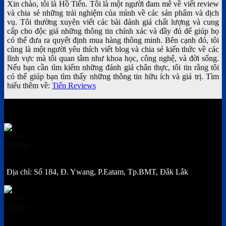
Xin chào, tôi là Hồ Tiến. Tôi là một người đam mê về viết review
và chia sẻ những trải nghiệm của mình về các sản phẩm và dịch
vụ. Tôi thường xuyên viết các bài đánh giá chất lượng và cung
cấp cho độc giả những thông tin chính xác và đầy đủ để giúp họ
có thể đưa ra quyết định mua hàng thông minh. Bên cạnh đó, tôi
cũng là một người yêu thích viết blog và chia sẻ kiến thức về các
lĩnh vực mà tôi quan tâm như khoa học, công nghệ, và đời sống.
Nếu bạn cần tìm kiếm những đánh giá chân thực, tôi tin rằng tôi
có thể giúp bạn tìm thấy những thông tin hữu ích và giá trị. Tìm
hiểu thêm về:
Tiến Reviews
Địa chỉ: Số 184, Đ. Ywang, P.Eatam, Tp.BMT, Đắk Lắk