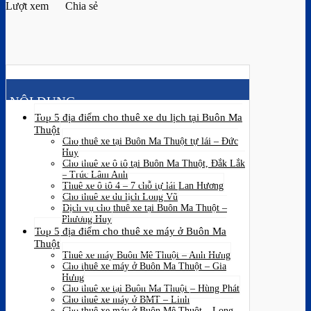
Lượt xem
Chia sẻ
NỘI DUNG
Top 5 địa điểm cho thuê xe du lịch tại Buôn Ma
Thuột
Cho thuê xe tại Buôn Ma Thuột tự lái – Đức
Huy
Cho thuê xe ô tô tại Buôn Ma Thuột, Đắk Lắk
– Trúc Lâm Anh
Thuê xe ô tô 4 – 7 chỗ tự lái Lan Hương
Cho thuê xe du lịch Long Vũ
Dịch vụ cho thuê xe tại Buôn Ma Thuột –
Phương Huy
Top 5 địa điểm cho thuê xe máy ở Buôn Ma
Thuột
Thuê xe máy Buôn Mê Thuột – Anh Hưng
Cho thuê xe máy ở Buôn Ma Thuột – Gia
Hưng
Cho thuê xe tại Buôn Ma Thuột – Hùng Phát
Cho thuê xe máy ở BMT – Linh
Cho thuê xe máy ở Buôn Mê Thuột – Long