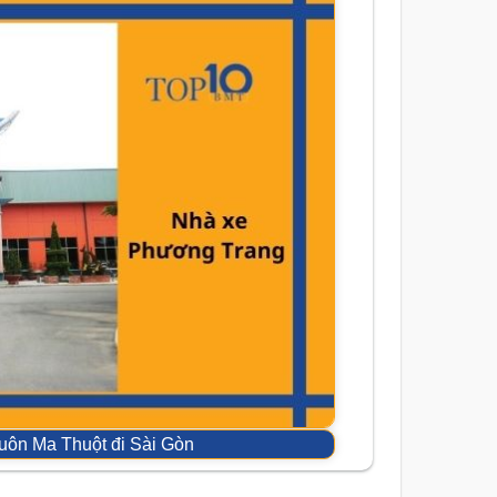
uôn Ma Thuột đi Sài Gòn