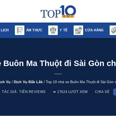
 LỊCH
ẨM THỰC
Y TẾ
CỬA HÀNG
e Buôn Ma Thuột đi Sài Gòn ch
ịch Vụ
/
Dịch Vụ Đắk Lắk
/
Top 10 nhà xe Buôn Ma Thuột đi Sài Gòn 
ÁC GIẢ:
TIẾN REVIEWS
17624 LƯỢT XEM
CHIA SẺ