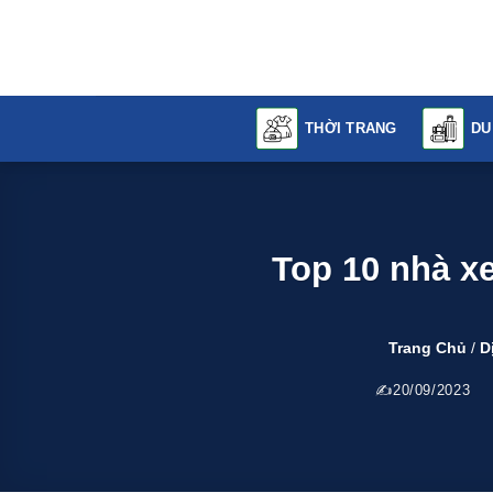
Skip
to
content
THỜI TRANG
DU
Top 10 nhà x
Trang Chủ
/
D
20/09/2023
T