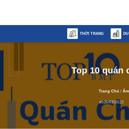
Skip
to
content
THỜI TRANG
DU
Top 10 quán 
Trang Chủ
/
Ẩm
26/03/2023
T