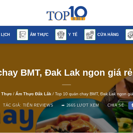
 LỊCH
ẨM THỰC
Y TẾ
CỬA HÀNG
chay BMT, Đak Lak ngon giá rẻ
 Thực
/
Ẩm Thực Đắk Lắk
/
Top 10 quán chay BMT, Đak Lak ngon giá
ÁC GIẢ:
TIẾN REVIEWS
2665 LƯỢT XEM
CHIA SẺ