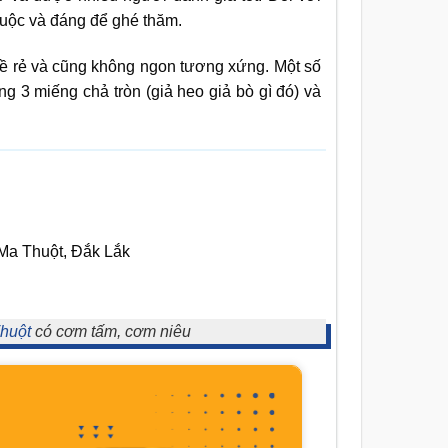
huộc và đáng để ghé thăm.
 hề rẻ và cũng không ngon tương xứng. Một số
 3 miếng chả tròn (giả heo giả bò gì đó) và
 Ma Thuột, Đắk Lắk
huột
có cơm tấm, cơm niêu