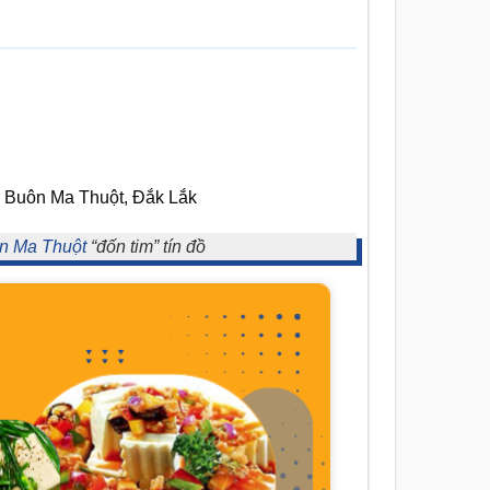
ố Buôn Ma Thuột, Đắk Lắk
n Ma Thuột
“đốn tim” tín đồ